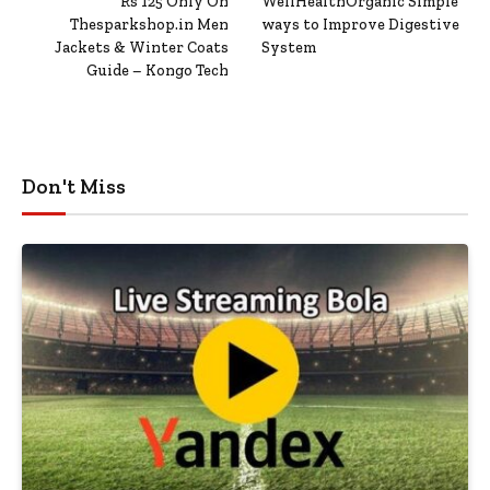
Rs 125 Only On
WellHealthOrganic Simple
Thesparkshop.in Men
ways to Improve Digestive
Jackets & Winter Coats
System
Guide – Kongo Tech
Don't Miss